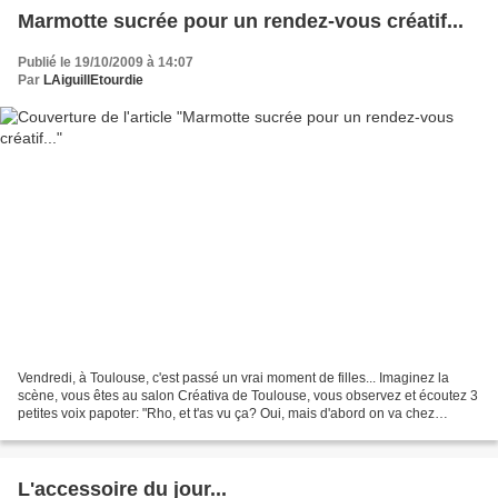
Marmotte sucrée pour un rendez-vous créatif...
Publié le 19/10/2009 à 14:07
Par
LAiguillEtourdie
Vendredi, à Toulouse, c'est passé un vrai moment de filles... Imaginez la
scène, vous êtes au salon Créativa de Toulouse, vous observez et écoutez 3
petites voix papoter: "Rho, et t'as vu ça? Oui, mais d'abord on va chez
Campagne et Compagnie Oh et t'as...
L'accessoire du jour...