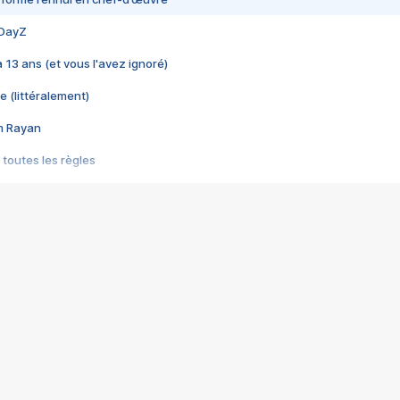
 DayZ
 a 13 ans (et vous l'avez ignoré)
e (littéralement)
im Rayan
 toutes les règles
s les jeux vidéo
us choquant de Rockstar ? - Le scandale BULLY
e plus moche de Steam
du RÊVE tourne au CAUCHEMAR
pendant 8 heures
it… à tort
umiliés par un jeu vidéo