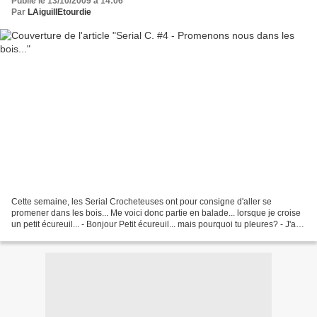
Publié le 13/10/2009 à 14:06
Par
LAiguillEtourdie
Cette semaine, les Serial Crocheteuses ont pour consigne d'aller se
promener dans les bois... Me voici donc partie en balade... lorsque je croise
un petit écureuil... - Bonjour Petit écureuil... mais pourquoi tu pleures? - J'aiiii
peuuuur.....! - Du grand...