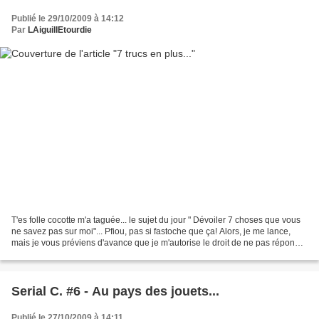
Publié le 29/10/2009 à 14:12
Par
LAiguillEtourdie
T'es folle cocotte m'a taguée... le sujet du jour " Dévoiler 7 choses que vous
ne savez pas sur moi"... Pfiou, pas si fastoche que ça! Alors, je me lance,
mais je vous préviens d'avance que je m'autorise le droit de ne pas répondre
à d'éventuelles questions...
Serial C. #6 - Au pays des jouets...
Publié le 27/10/2009 à 14:11