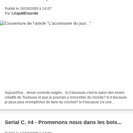
Publié le 16/10/2009 à 14:07
Par
LAiguillEtourdie
Aujourd'hui... tenue correcte exigée... Is it because c'est le salon des loisirs
créatifs de Toulouse et que je pourrais y rencontrer du monde? Is it because
je peux plus m'empêcher de faire du crochet? Is it because y'a une
cérémonie d'organisée? Quoiqu'il...
Serial C. #4 - Promenons nous dans les bois...