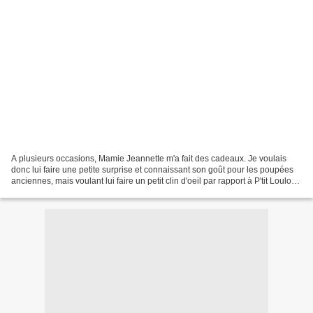
A plusieurs occasions, Mamie Jeannette m'a fait des cadeaux. Je voulais
donc lui faire une petite surprise et connaissant son goût pour les poupées
anciennes, mais voulant lui faire un petit clin d'oeil par rapport à P'tit Loulou,
j'ai choisi de lui offrir...