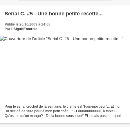
Serial C. #5 - Une bonne petite recette...
Publié le 20/10/2009 à 14:08
Par
LAiguillEtourdie
Pour le sérial crochet de la semaine, le thème est "Fais-moi peur"... Et moi,
j'ai décidé de faire peur à mon petit chéri... " - Loulouuuuuuuu, à table! -
Qu'est-ce qu'on mange? - De la bonne sousoupe!" Et je sais pas pourquoi, il
est parti en courant...