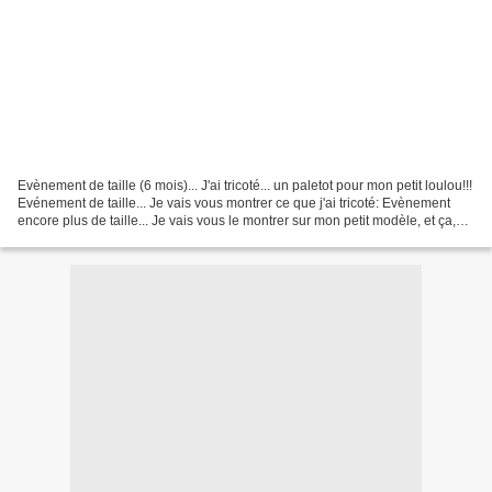
Evènement de taille (6 mois)... J'ai tricoté... un paletot pour mon petit loulou!!!
Evénement de taille... Je vais vous montrer ce que j'ai tricoté: Evènement
encore plus de taille... Je vais vous le montrer sur mon petit modèle, et ça,
profitez en bien,...