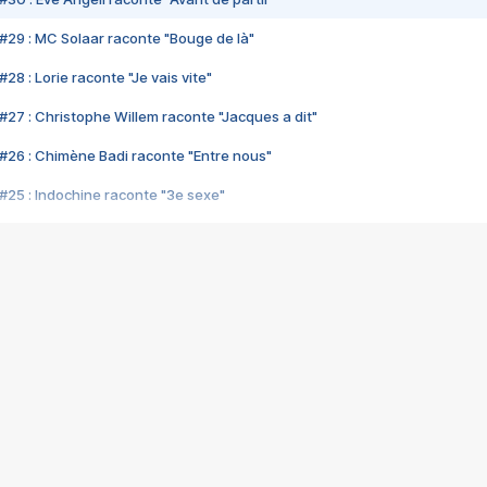
#29 : MC Solaar raconte "Bouge de là"
28 : Lorie raconte "Je vais vite"
#27 : Christophe Willem raconte "Jacques a dit"
#26 : Chimène Badi raconte "Entre nous"
#25 : Indochine raconte "3e sexe"
#24 : Zaho raconte "C'est chelou"
#23 : Patrick Bruel raconte "Au café des délices"
#22 : Kyo raconte "Le chemin"
#21 : Nolwenn Leroy raconte "Cassé"
#20 : Patrick Hernandez raconte "Born to be alive"
#19 : Lorie raconte "Près de moi"
#18 : Michael Jones raconte "A nos actes manqués" (avec Jean-Jacque