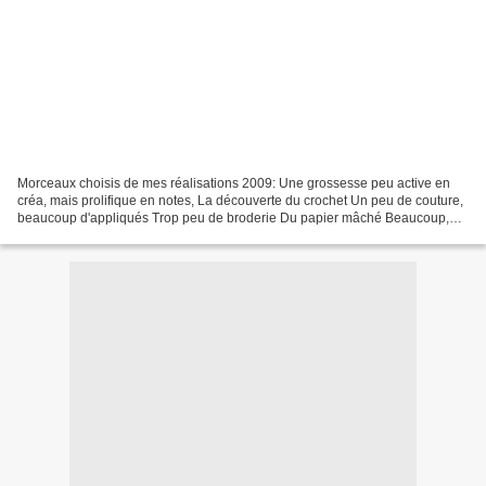
Morceaux choisis de mes réalisations 2009: Une grossesse peu active en
créa, mais prolifique en notes, La découverte du crochet Un peu de couture,
beaucoup d'appliqués Trop peu de broderie Du papier mâché Beaucoup,
beaucoup de cadeaux reçus et donnés...