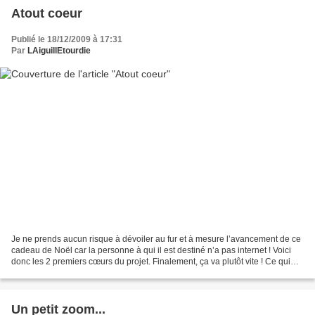
Atout coeur
Publié le 18/12/2009 à 17:31
Par
LAiguillEtourdie
Je ne prends aucun risque à dévoiler au fur et à mesure l’avancement de ce
cadeau de Noël car la personne à qui il est destiné n’a pas internet ! Voici
donc les 2 premiers cœurs du projet. Finalement, ça va plutôt vite ! Ce qui
me prend le plus de temps,...
Un petit zoom...