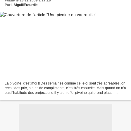
Publié le 18/12/2009 à 17:28
Par
LAiguillEtourdie
La pivoine, c’est moi !! Des semaines comme celle-ci sont très agréables, on
reçoit des prix, pleins de compliments, c’est très chouette. Mais quand on n’a
pas l’habitude des projecteurs, il y a un effet pivoine qui prend place !
Heureusement, tout cela...