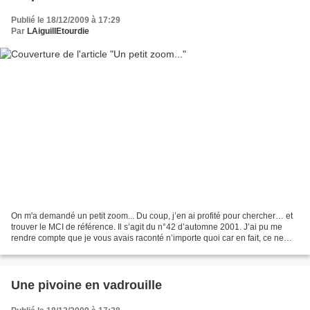
Publié le 18/12/2009 à 17:29
Par
LAiguillEtourdie
On m'a demandé un petit zoom... Du coup, j’en ai profité pour chercher… et
trouver le MCI de référence. Il s’agit du n°42 d’automne 2001. J’ai pu me
rendre compte que je vous avais raconté n’importe quoi car en fait, ce ne
sont point des pivoines mais...
Une pivoine en vadrouille