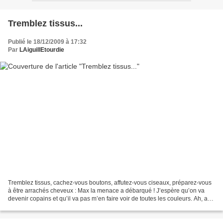
Tremblez tissus...
Publié le 18/12/2009 à 17:32
Par
LAiguillEtourdie
Tremblez tissus, cachez-vous boutons, affutez-vous ciseaux, préparez-vous
à être arrachés cheveux : Max la menace a débarqué ! J’espère qu’on va
devenir copains et qu’il va pas m’en faire voir de toutes les couleurs. Ah, au
fait, Max la menace, c’est...