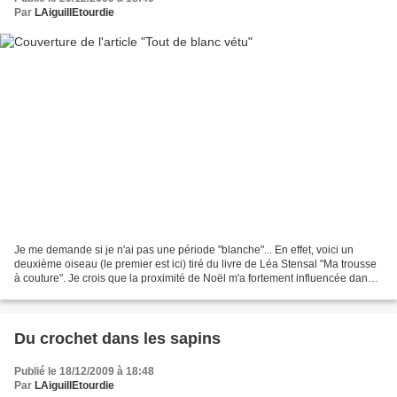
Par
LAiguillEtourdie
Je me demande si je n'ai pas une période "blanche"... En effet, voici un
deuxième oiseau (le premier est ici) tiré du livre de Léa Stensal "Ma trousse
à couture". Je crois que la proximité de Noël m'a fortement influencée dans
mon choix de couleurs et...
Du crochet dans les sapins
Publié le 18/12/2009 à 18:48
Par
LAiguillEtourdie