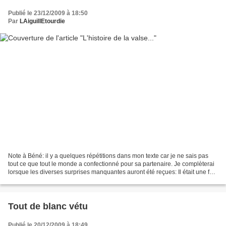
Publié le 23/12/2009 à 18:50
Par
LAiguillEtourdie
Note à Béné: il y a quelques répétitions dans mon texte car je ne sais pas
tout ce que tout le monde a confectionné pour sa partenaire. Je complèterai
lorsque les diverses surprises manquantes auront été reçues: Il était une fois
Une fée dans l'atelier...
Tout de blanc vétu
Publié le 20/12/2009 à 18:49