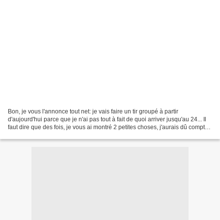
Bon, je vous l'annonce tout net: je vais faire un tir groupé à partir
d'aujourd'hui parce que je n'ai pas tout à fait de quoi arriver jusqu'au 24... Il
faut dire que des fois, je vous ai montré 2 petites choses, j'aurais dû compter
avant! Donc parmi les...