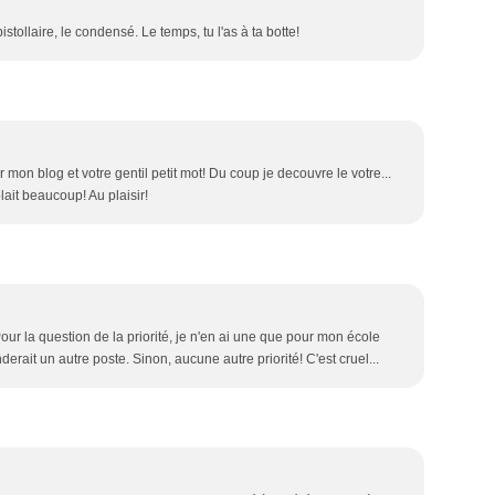
Mars
Avril
Mai
Juin
Juille
Août
(
(
(
Févri
Mars
Avril
Mai
Juin
Juille
(
istollaire, le condensé. Le temps, tu l'as à ta botte!
Janvi
Févri
Mars
Avril
Mai
Juin
(
(
(
Janvi
Févri
Mars
Avril
Mai
(
(
Janvi
Févri
Mars
Avril
Janvi
Févri
Mars
Janvi
Févri
Janvi
on blog et votre gentil petit mot! Du coup je decouvre le votre...
plait beaucoup! Au plaisir!
ur la question de la priorité, je n'en ai une que pour mon école
rait un autre poste. Sinon, aucune autre priorité! C'est cruel...