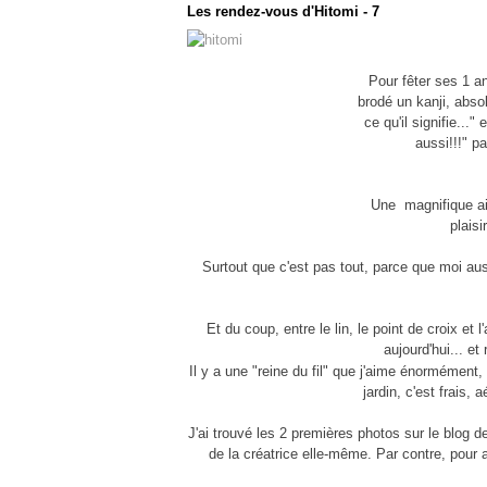
Les rendez-vous d'Hitomi - 7
Pour fêter ses 1 a
brodé un kanji, absol
ce qu'il signifie..."
aussi!!!" p
Une magnifique aig
plaisi
Surtout que c'est pas tout, parce que moi auss
Et du coup, entre le lin, le point de croix et 
aujourd'hui... et
Il y a une "reine du fil" que j'aime énormément, 
jardin, c'est frais, 
J'ai trouvé les 2 premières photos sur le blog 
de la créatrice elle-même. Par contre, pour a