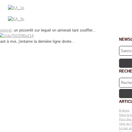
rencel
, un pissenlit sur lequel on aimerait tant souffler...
NEWS
ant à moi, j'entame la dernière ligne droite...
RECH
ARTIC
B-rêves
Dans la 
Pour des p
1ère de l
Le sac au