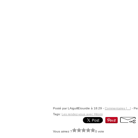
Posté par LAiguillEtourdie à 18:29 -
Commentaires [
…
]
- Pe
Tags:
Les rendez-vous avec Hitomi
Vous aimez ?
0 vote