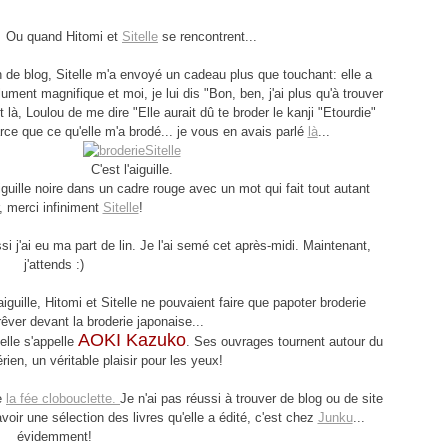
Ou quand Hitomi et
Sitelle
se rencontrent...
n de blog, Sitelle m'a envoyé un cadeau plus que touchant: elle a
ument magnifique et moi, je lui dis "Bon, ben, j'ai plus qu'à trouver
 et là, Loulou de me dire "Elle aurait dû te broder le kanji "Etourdie"
arce que ce qu'elle m'a brodé... je vous en avais parlé
là
...
C'est l'aiguille.
uille noire dans un cadre rouge avec un mot qui fait tout autant
r, merci infiniment
Sitelle
!
i j'ai eu ma part de lin. Je l'ai semé cet après-midi. Maintenant,
j'attends :)
l'aiguille, Hitomi et Sitelle ne pouvaient faire que papoter broderie
 rêver devant la broderie japonaise...
AOKI Kazuko
elle s'appelle
. Ses ouvrages tournent autour du
aérien, un véritable plaisir pour les yeux!
de
la fée clobouclette.
Je n'ai pas réussi à trouver de blog ou de site
voir une sélection des livres qu'elle a édité, c'est chez
Junku
...
évidemment!