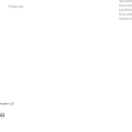
Ma poupée
Avec plaisi
Publicité
Les Body 
Et la petit
Orange (i
rmalien [
#
]