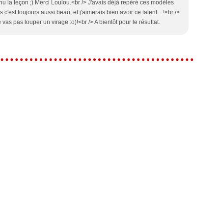
enu la leçon ;) Merci Loulou.<br /> J'avais déjà repéré ces modèles
'est toujours aussi beau, et j'aimerais bien avoir ce talent ...!<br />
e vas pas louper un virage :o)!<br /> A bientôt pour le résultat.