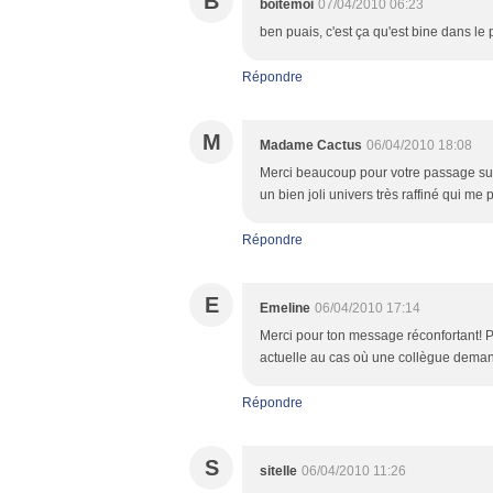
B
boitemoi
07/04/2010 06:23
ben puais, c'est ça qu'est bine dans le p
Répondre
M
Madame Cactus
06/04/2010 18:08
Merci beaucoup pour votre passage sur m
un bien joli univers très raffiné qui me 
Répondre
E
Emeline
06/04/2010 17:14
Merci pour ton message réconfortant! Po
actuelle au cas où une collègue demande
Répondre
S
sitelle
06/04/2010 11:26