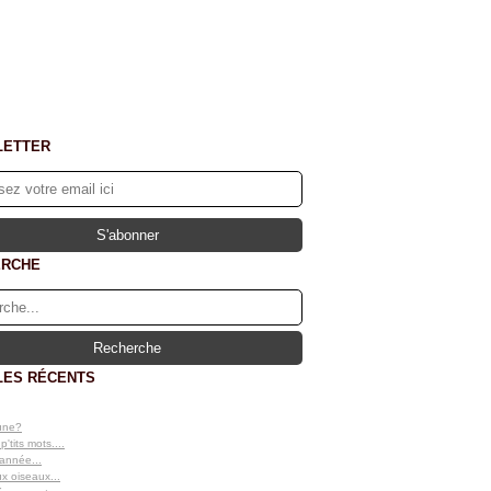
LETTER
ERCHE
LES RÉCENTS
lune?
'tits mots....
'année...
x oiseaux...