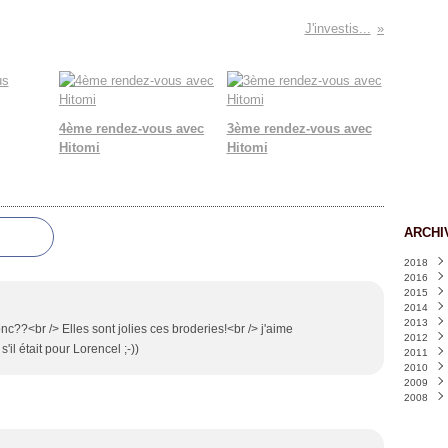
J'investis...
4ème rendez-vous avec
3ème rendez-vous avec
Hitomi
Hitomi
ARCHI
2018
2016
Juin
(
2015
Avril
(
2014
Janvi
Déce
2013
Nove
Déce
nc??<br /> Elles sont jolies ces broderies!<br /> j'aime
2012
Octo
Nove
Déce
s'il était pour Lorencel ;-))
2011
Sept
Octo
Nove
Déce
2010
Août
Sept
Octo
Nove
Déce
2009
Juin
Août
Sept
Octo
Nove
Déce
(
2008
Mai
Juille
Août
Sept
Octo
Nove
Déce
(
Mars
Juin
Juille
Août
Sept
Octo
Nove
Déce
(
Févri
Mai
Juin
Juille
Août
Sept
Octo
Nove
(
(
Janvi
Avril
Mai
Juin
Juille
Août
Sept
Octo
(
(
(