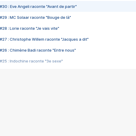
#30 : Eve Angeli raconte "Avant de partir"
#29 : MC Solaar raconte "Bouge de là"
28 : Lorie raconte "Je vais vite"
#27 : Christophe Willem raconte "Jacques a dit"
#26 : Chimène Badi raconte "Entre nous"
#25 : Indochine raconte "3e sexe"
#24 : Zaho raconte "C'est chelou"
#23 : Patrick Bruel raconte "Au café des délices"
#22 : Kyo raconte "Le chemin"
#21 : Nolwenn Leroy raconte "Cassé"
#20 : Patrick Hernandez raconte "Born to be alive"
#19 : Lorie raconte "Près de moi"