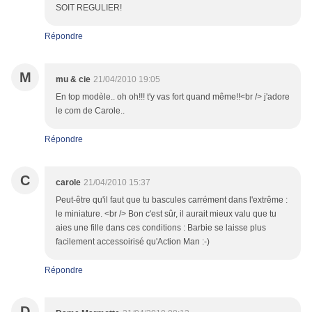
SOIT REGULIER!
Répondre
M
mu & cie
21/04/2010 19:05
En top modèle.. oh oh!!! t'y vas fort quand même!!<br /> j'adore
le com de Carole..
Répondre
C
carole
21/04/2010 15:37
Peut-être qu'il faut que tu bascules carrément dans l'extrême :
le miniature. <br /> Bon c'est sûr, il aurait mieux valu que tu
aies une fille dans ces conditions : Barbie se laisse plus
facilement accessoirisé qu'Action Man :-)
Répondre
D