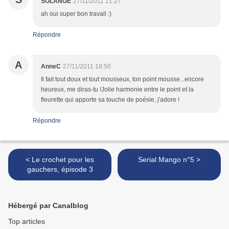
SOLANGE
27/11/2011 21:27
ah oui super bon travail :)
Répondre
A
AnneC
27/11/2011 18:50
Il fait tout doux et tout mousseux, ton point mousse...encore
heureux, me diras-tu !Jolie harmonie entre le point et la
fleurette qui apporte sa touche de poésie, j'adore !
Répondre
< Le crochet pour les
Serial Mango n°5 >
gauchers, épisode 3
Hébergé par Canalblog
Top articles