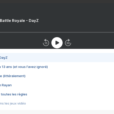
 Battle Royale - DayZ
 DayZ
 a 13 ans (et vous l'avez ignoré)
e (littéralement)
im Rayan
 toutes les règles
s les jeux vidéo
us choquant de Rockstar ? - Le scandale BULLY