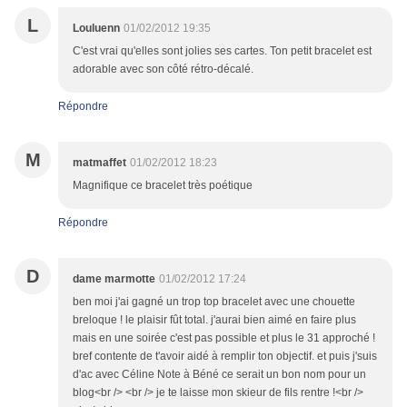
L
Louluenn
01/02/2012 19:35
C'est vrai qu'elles sont jolies ses cartes. Ton petit bracelet est
adorable avec son côté rétro-décalé.
Répondre
M
matmaffet
01/02/2012 18:23
Magnifique ce bracelet très poétique
Répondre
D
dame marmotte
01/02/2012 17:24
ben moi j'ai gagné un trop top bracelet avec une chouette
breloque ! le plaisir fût total. j'aurai bien aimé en faire plus
mais en une soirée c'est pas possible et plus le 31 approché !
bref contente de t'avoir aidé à remplir ton objectif. et puis j'suis
d'ac avec Céline Note à Béné ce serait un bon nom pour un
blog<br /> <br /> je te laisse mon skieur de fils rentre !<br />