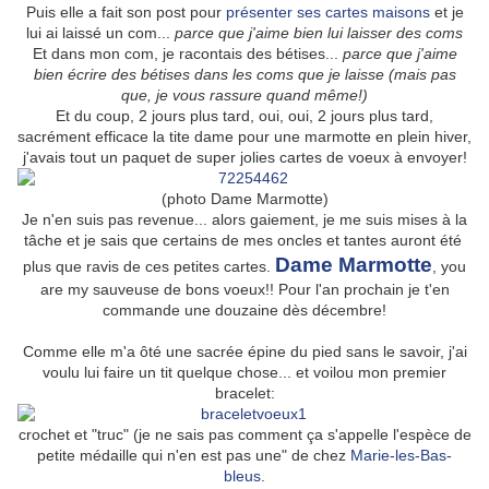
Puis elle a fait son post pour
présenter ses cartes maisons
et je
lui ai laissé un com...
parce que j'aime bien lui laisser des coms
Et dans mon com, je racontais des bétises...
parce que j'aime
bien écrire des bétises dans les coms que je laisse (mais pas
que, je vous rassure quand même!)
Et du coup, 2 jours plus tard, oui, oui, 2 jours plus tard,
sacrément efficace la tite dame pour une marmotte en plein hiver,
j'avais tout un paquet de super jolies cartes de voeux à envoyer!
(photo Dame Marmotte)
Je n'en suis pas revenue... alors gaiement, je me suis mises à la
tâche et je sais que certains de mes oncles et tantes auront été
Dame Marmotte
plus que ravis de ces petites cartes.
, you
are my sauveuse de bons voeux!! Pour l'an prochain je t'en
commande une douzaine dès décembre!
Comme elle m'a ôté une sacrée épine du pied sans le savoir, j'ai
voulu lui faire un tit quelque chose... et voilou mon premier
bracelet:
crochet et "truc" (je ne sais pas comment ça s'appelle l'espèce de
petite médaille qui n'en est pas une" de chez
Marie-les-Bas-
bleus
.