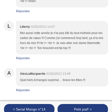
<br /> bises
Répondre
L
Liberty
01/02/2012 14:07
Moi aussi cette année je n'ai pas été du tout motivée pour les
cartes de vœux !!! Comme j'ai commencé trop tard, ça m'a mis
hors de moi !!!<br /> <br /> Je vais aller voir dame Marmotte.
<br /> <br /> Ton bracelet est tip top !!!
Répondre
A
AlexLaMarguerite
01/02/2012 13:49
Quel bels échanges surprise… bravo les filles !!!
Répondre
< Serial Mango n°14
Petit piaf! >