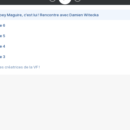
bey Maguire, c'est lui ! Rencontre avec Damien Witecka
e 6
e 5
e 4
e 3
s créatrices de la VF !
e 2
e 1
e Mektoub My Love arrive enfin ! Rencontre avec Shaïn Boumedine et Sal
i : après Toni en famille
elle réalise le bouleversant Dites lui que je l'aime
ais ! Rencontre autour de Vie privée de Rebecca Zlotowski