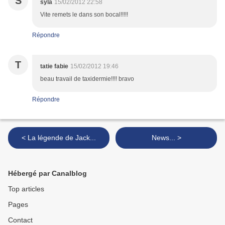
S
syla
15/02/2012 22:58
Vite remets le dans son bocal!!!!!
Répondre
T
tatie fabie
15/02/2012 19:46
beau travail de taxidermie!!!! bravo
Répondre
< La légende de Jack...
News... >
Hébergé par Canalblog
Top articles
Pages
Contact