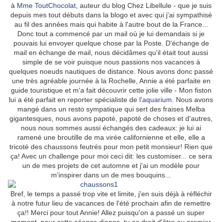
à
Mme ToutChocolat
, auteur du blog Chez Libellule - que je suis
depuis mes tout débuts dans la blogo et avec qui j'ai sympathisé
au fil des années mais qui habite à l'autre bout de la France...
Donc tout a commencé par un mail où je lui demandais si je
pouvais lui envoyer quelque chose par la Poste. D'échange de
mail en échange de mail, nous décidâmes qu'il était tout aussi
simple de se voir puisque nous passions nos vacances à
quelques noeuds nautiques de distance. Nous avons donc passé
une très agréable journée à la Rochelle, Annie a été parfaite en
guide touristique et m'a fait découvrir cette jolie ville - Mon fiston
lui a été parfait en reporter spécialiste de
l'aquarium
. Nous avons
mangé dans un resto sympatique qui sert des fraises Melba
gigantesques, nous avons papoté, papoté de choses et d'autres,
nous nous sommes aussi échangés des cadeaux: je lui ai
ramené une broutille de ma virée californienne et elle, elle a
tricoté des chaussons feutrés pour mon petit monsieur! Rien que
ça! Avec un challenge pour moi ceci dit: les customiser... ce sera
un de mes projets de cet automne et j'ai un modèle pour
m'inspirer dans un de mes bouquins...
Bref, le temps a passé trop vite et limite, j'en suis déjà à réfléchir
à notre futur lieu de vacances de l'été prochain afin de remettre
ça!! Merci pour tout Annie! Allez puisqu'on a passé un super