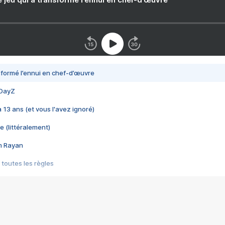
nsformé l’ennui en chef-d’œuvre
 DayZ
 a 13 ans (et vous l'avez ignoré)
e (littéralement)
im Rayan
 toutes les règles
s les jeux vidéo
us choquant de Rockstar ? - Le scandale BULLY
e plus moche de Steam