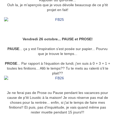
Rajouter du qui-brille...
Ouh la, je m'aperçois que je vous dévoile beaucoup de ce p'tit
projet en fait!
Vendredi 26 octobre... PAUSE et PROSE!
PAUSE
... ça y est l'inspiration s'est posée sur papier... Pourvu
que je trouve le temps...
PROSE
... Par rapport à l'équation de lundi, j'en suis à 0 + 3 + 1 +
toutes les finitions... Allô le temps?? Tu te mets au ralenti s'il te
plait??
Je ne ferai pas de Prose ou Pause pendant les vacances pour
cause de p'tit Loustic à la maison! Je vous réserve pas mal de
choses pour la rentrée... enfin, si j'ai le temps de faire mes
finitions!! Et puis, pas d'inquiétude, je vais quand même pas
rester muette pendant 15 jours!!!