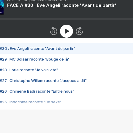
FACE A #30 : Eve Angeli raconte "Avant de partir"
#30 : Eve Angeli raconte "Avant de partir"
#29 : MC Solaar raconte "Bouge de là"
28 : Lorie raconte "Je vais vite"
#27 : Christophe Willem raconte "Jacques a dit"
#26 : Chimène Badi raconte "Entre nous"
#25 : Indochine raconte "3e sexe"
#24 : Zaho raconte "C'est chelou"
#23 : Patrick Bruel raconte "Au café des délices"