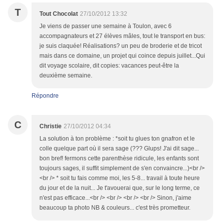
T
Tout Chocolat
27/10/2012 13:32
Je viens de passer une semaine à Toulon, avec 6
accompagnateurs et 27 élèves mâles, tout le transport en bus:
je suis claquée! Réalisations? un peu de broderie et de tricot
mais dans ce domaine, un projet qui coince depuis juillet...Qui
dit voyage scolaire, dit copies: vacances peut-être la
deuxième semaine.
Répondre
C
Christie
27/10/2012 04:34
La solution à ton problème : *soit tu glues ton gnafron et le
colle quelque part où il sera sage (??? Glups! J'ai dit sage...
bon bref! fermons cette parenthèse ridicule, les enfants sont
toujours sages, il suffit simplement de s'en convaincre...)<br />
<br /> * soit tu fais comme moi, les 5-8... travail à toute heure
du jour et de la nuit... Je t'avouerai que, sur le long terme, ce
n'est pas efficace...<br /> <br /> <br /> <br /> Sinon, j'aime
beaucoup ta photo NB & couleurs... c'est très prometteur.