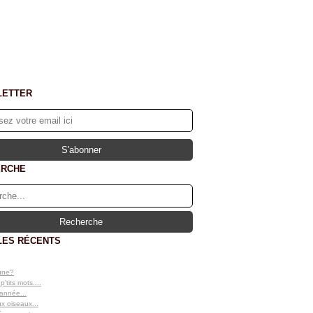
LETTER
ERCHE
LES RÉCENTS
lune?
'tits mots....
'année...
x oiseaux...