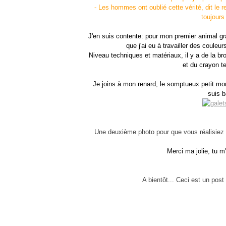
- Les hommes ont oublié cette vérité, dit le r
toujours
J'en suis contente: pour mon premier animal grand
que j'ai eu à travailler des couleu
Niveau techniques et matériaux, il y a de la brod
et du crayon te
Je joins à mon renard, le somptueux petit m
suis b
Une deuxième photo pour que vous réalisiez s
Merci ma jolie, tu m'a
A bientôt... Ceci est un post