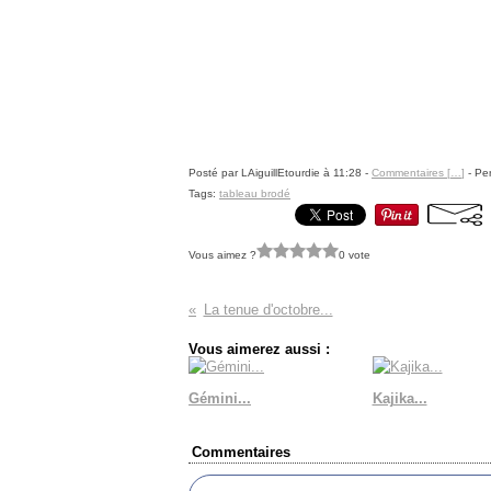
Posté par LAiguillEtourdie à 11:28 -
Commentaires [
…
]
- Per
Tags:
tableau brodé
Vous aimez ?
0 vote
La tenue d'octobre...
Vous aimerez aussi :
Gémini...
Kajika...
Commentaires