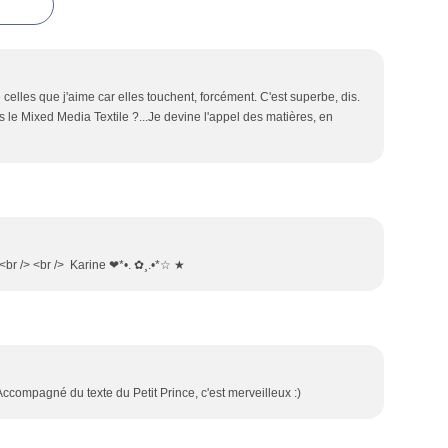
celles que j'aime car elles touchent, forcément. C'est superbe, dis.
rs le Mixed Media Textile ?...Je devine l'appel des matières, en
e<br /> <br /> Karine ❤*•. ✿¸.•*☆ ★
Accompagné du texte du Petit Prince, c'est merveilleux :)