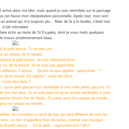
st arrivé dans ma tête, mais quand je suis retombée sur le passage
t que j'en fasse mon interprétation personnelle. Après tout, mon nom
t un animal qui m'a toujours plu... Mais de là à le broder, c'était tout
à fait intimidant.
r faire écho au texte de St Exupéry, dont je vous mets quelques
e le trouve extrèmemement beau...
t le petit prince. Tu es bien joli...
is un renard, dit le renard.
oposa le petit prince. Je suis tellement triste...
 toi, dit le renard. Je ne suis pas apprivoisé.
s réflexion, il ajouta : · Qu'est-ce que signifie " apprivoiser " ?
, dit le renard. Ça signifie " créer des liens... "
- Créer des liens ?
i , qu'un petit garçon tout semblable à cent mille petits garçons. Et
 de moi non plus. Je ne suis pour toi qu'un renard semblable à cent
 aurons besoin l'un de l'autre. Tu seras pour moi unique au monde.
 pour toi unique au monde...
llée. Je connaîtrai un bruit de pas qui sera différent de tous les
 terre. Le tien m'appellera hors du terrier, comme une musique.
e petit prince : - S'il te plaît... apprivoise-moi ! dit-il.