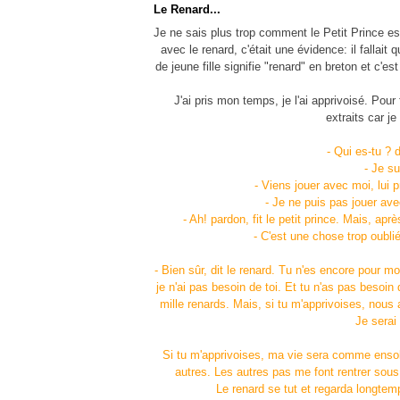
Le Renard...
Je ne sais plus trop comment le Petit Prince e
avec le renard, c'était une évidence: il fallai
de jeune fille signifie "renard" en breton et c'es
J'ai pris mon temps, je l'ai apprivoisé. Pou
extraits car j
- Qui es-tu ? di
- Je su
- Viens jouer avec moi, lui pr
- Je ne puis pas jouer avec
- Ah! pardon, fit le petit prince. Mais, aprè
- C'est une chose trop oubliée
- Bien sûr, dit le renard. Tu n'es encore pour mo
je n'ai pas besoin de toi. Et tu n'as pas besoin
mille renards. Mais, si tu m'apprivoises, nous
Je serai
Si tu m'apprivoises, ma vie sera comme ensolei
autres. Les autres pas me font rentrer sous
Le renard se tut et regarda longtemps l