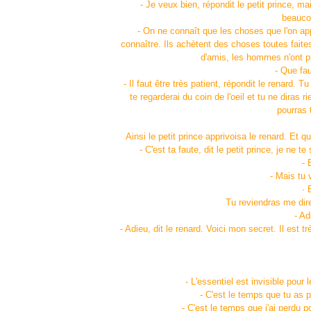
- Je veux bien, répondit le petit prince, m
beauco
- On ne connaît que les choses que l'on app
connaître. Ils achètent des choses toutes fai
d'amis, les hommes n'ont pl
- Que faut
- Il faut être très patient, répondit le renard.
te regarderai du coin de l'oeil et tu ne diras
pourras 
Ainsi le petit prince apprivoisa le renard. Et qu
- C'est ta faute, dit le petit prince, je ne 
- 
- Mais tu v
· 
Tu reviendras me dire
- Ad
- Adieu, dit le renard. Voici mon secret. Il est t
- L'essentiel est invisible pour 
- C'est le temps que tu as p
- C'est le temps que j'ai perdu po