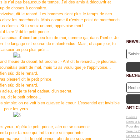
ais je n'ai pas beaucoup de temps. J'ai des amis à découvrir et
up de choses à connaître.
rivoise, dit le renard. Les hommes n'ont plus le temps de rien
tes chez les marchands. Mais comme il n'existe point de marchands
us d'amis. Si tu veux un ami, apprivoise-moi !
-il faire ? dit le petit prince.
 Tu t'assoiras d'abord un peu loin de moi, comme ça, dans l'herbe. Je
NEWS
 rien. Le langage est source de malentendus. Mais, chaque jour, tu
t'asseoir un peu plus près...
and l'heure du départ fut proche : - Ah! dit le renard... je pleurerai.
te souhaitais point de mal, mais tu as voulu que je t'apprivoise...
Bien sûr, dit le renard.
RECH
as pleurer! dit le petit prince.
Bien sûr, dit le renard.
 adieu, et je te ferai cadeau d'un secret.
ieu, dit le petit prince...
rès simple: on ne voit bien qu'avec le coeur. L'essentiel est invisible
ARTIC
pour les yeux.
B-rêves
Dans la 
les yeux, répéta le petit prince, afin de se souvenir.
Pour des p
1ère de l
erdu pour ta rose qui fait ta rose si importante.
Le sac au
ur ma rose... fit le petit prince, afin de se souvenir.