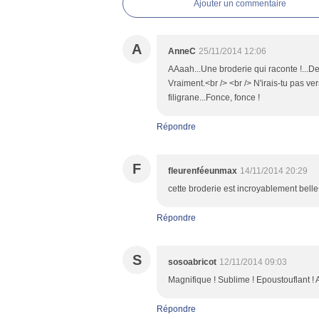
Ajouter un commentaire
A
AnneC
25/11/2014 12:06
AAaah...Une broderie qui raconte !...De 
Vraiment.<br /> <br /> N'irais-tu pas ve
filigrane...Fonce, fonce !
Répondre
F
fleurenféeunmax
14/11/2014 20:29
cette broderie est incroyablement bell
Répondre
S
sosoabricot
12/11/2014 09:03
Magnifique ! Sublime ! Epoustouflant ! 
Répondre