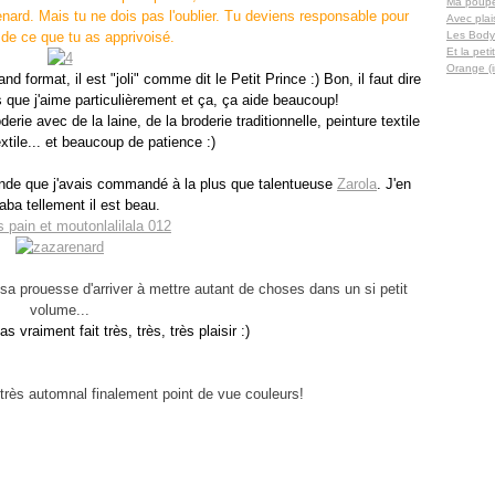
Ma poupée
enard. Mais tu ne dois pas l'oublier. Tu deviens responsable pour
Avec plaisi
 de ce que tu as apprivoisé.
Les Body 
Et la petit
Orange (i
 format, il est "joli" comme dit le Petit Prince :) Bon, il faut dire
rs que j'aime particulièrement et ça, ça aide beaucoup!
erie avec de la laine, de la broderie traditionnelle, peinture textile
xtile... et beaucoup de patience :)
onde que j'avais commandé à la plus que talentueuse
Zarola
. J'en
aba tellement il est beau.
a prouesse d'arriver à mettre autant de choses dans un si petit
volume...
s vraiment fait très, très, très plaisir :)
 très automnal finalement point de vue couleurs!