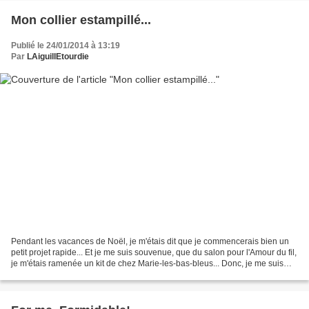
Mon collier estampillé...
Publié le 24/01/2014 à 13:19
Par
LAiguillEtourdie
Pendant les vacances de Noël, je m'étais dit que je commencerais bien un
petit projet rapide... Et je me suis souvenue, que du salon pour l'Amour du fil,
je m'étais ramenée un kit de chez Marie-les-bas-bleus... Donc, je me suis
lancée.... et au fur et...