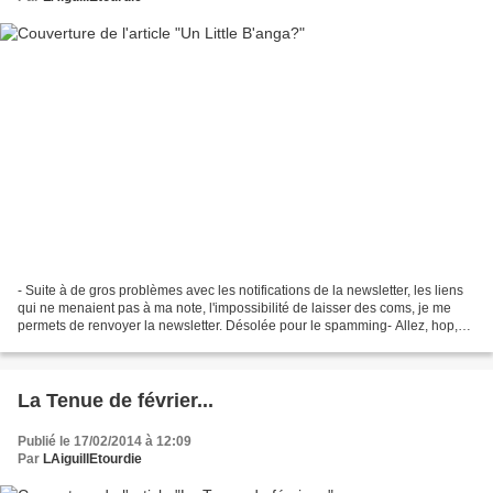
- Suite à de gros problèmes avec les notifications de la newsletter, les liens
qui ne menaient pas à ma note, l'impossibilité de laisser des coms, je me
permets de renvoyer la newsletter. Désolée pour le spamming- Allez, hop,
on y va, en route pour l'aventure!...
La Tenue de février...
Publié le 17/02/2014 à 12:09
Par
LAiguillEtourdie