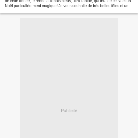
de cette année, le renne aux bois bleus, ultra-rapide, qui fera de ce Noël un
Noël particulièrement magique! Je vous souhaite de très belles fêtes et un
joyeux Noël. A bien...
Publicité