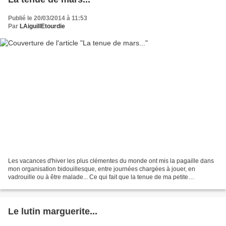
Publié le 20/03/2014 à 11:53
Par
LAiguillEtourdie
Les vacances d'hiver les plus clémentes du monde ont mis la pagaille dans
mon organisation bidouillesque, entre journées chargées à jouer, en
vadrouille ou à être malade... Ce qui fait que la tenue de ma petite
demoiselle, bien que raccord avec la météo,...
Le lutin marguerite...