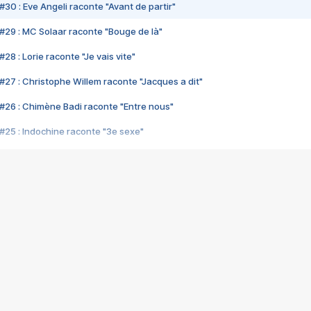
#30 : Eve Angeli raconte "Avant de partir"
#29 : MC Solaar raconte "Bouge de là"
28 : Lorie raconte "Je vais vite"
#27 : Christophe Willem raconte "Jacques a dit"
#26 : Chimène Badi raconte "Entre nous"
#25 : Indochine raconte "3e sexe"
#24 : Zaho raconte "C'est chelou"
#23 : Patrick Bruel raconte "Au café des délices"
#22 : Kyo raconte "Le chemin"
#21 : Nolwenn Leroy raconte "Cassé"
#20 : Patrick Hernandez raconte "Born to be alive"
#19 : Lorie raconte "Près de moi"
#18 : Michael Jones raconte "A nos actes manqués" (avec Jean-Jacque