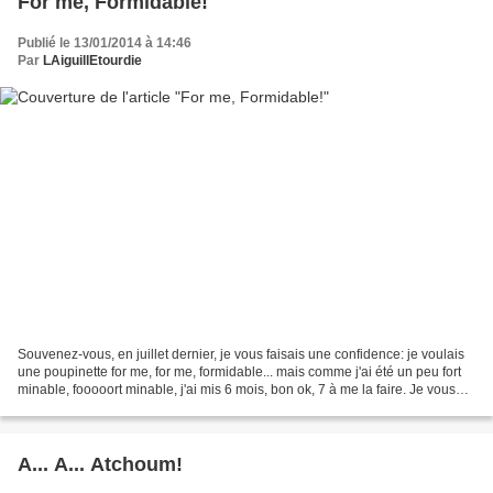
For me, Formidable!
Publié le 13/01/2014 à 14:46
Par
LAiguillEtourdie
Souvenez-vous, en juillet dernier, je vous faisais une confidence: je voulais
une poupinette for me, for me, formidable... mais comme j'ai été un peu fort
minable, fooooort minable, j'ai mis 6 mois, bon ok, 7 à me la faire. Je vous
présente donc mon bébé,...
A... A... Atchoum!