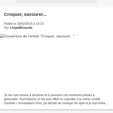
Croquer, savourer...
Publié le 10/02/2014 à 14:33
Par
LAiguillEtourdie
Je me suis remise à dessiner et à savourer ces moments passés à
gribouiller. Tout d'abord, je me suis offert un cupcake à la cerise confite
(modèle I. Kessedjian) Puis, j'ai décidé de changer de style et je suis entrain
de plonger tout droit dans le style...