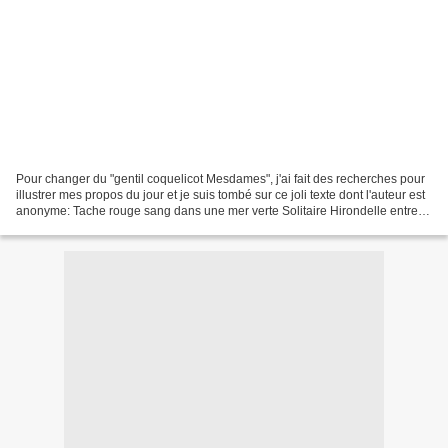
Pour changer du "gentil coquelicot Mesdames", j'ai fait des recherches pour
illustrer mes propos du jour et je suis tombé sur ce joli texte dont l'auteur est
anonyme: Tache rouge sang dans une mer verte Solitaire Hirondelle entre
ciel et champs de blés...