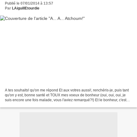
Publié le 07/01/2014 à 13:57
Par
LAiguillEtourdie
A tes souhaits! qu'on me répond Et aux votres aussi!, renchéris-je, puis tant
qu'on y est, bonne santé et TOUX mes voeux de bonheur (oui, oui, oui, je
suis encore une fois malade, vous l'aviez remarqué?!) Et le bonheur, c'est
quoi d'ailleurs? Ben si on...