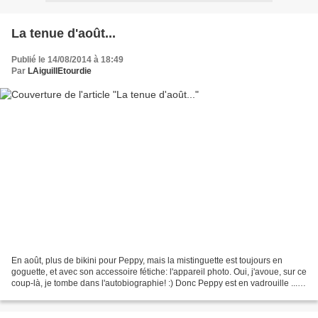
La tenue d'août...
Publié le 14/08/2014 à 18:49
Par
LAiguillEtourdie
En août, plus de bikini pour Peppy, mais la mistinguette est toujours en
goguette, et avec son accessoire fétiche: l'appareil photo. Oui, j'avoue, sur ce
coup-là, je tombe dans l'autobiographie! :) Donc Peppy est en vadrouille ... et
elle nous emmène...