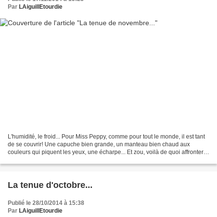
Par
LAiguillEtourdie
L'humidité, le froid... Pour Miss Peppy, comme pour tout le monde, il est tant
de se couvrir! Une capuche bien grande, un manteau bien chaud aux
couleurs qui piquent les yeux, une écharpe... Et zou, voilà de quoi affronter
un des mois les plus joyeux...
La tenue d'octobre...
Publié le 28/10/2014 à 15:38
Par
LAiguillEtourdie