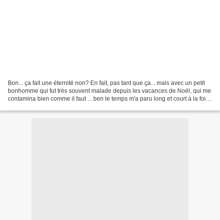
Bon... ça fait une éternité non? En fait, pas tant que ça... mais avec un petit
bonhomme qui fut très souvent malade depuis les vacances de Noël, qui me
contamina bien comme il faut ... ben le temps m'a paru long et court à la fois
(hein, quoi, c'est...