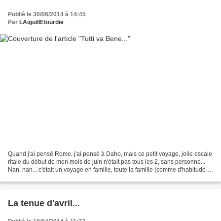
Publié le 30/06/2014 à 14:45
Par
LAiguillEtourdie
Quand j'ai pensé Rome, j'ai pensé à Daho, mais ce petit voyage, jolie escale
ritale du début de mon mois de juin n'était pas tous les 2, sans personne...
Nan, nan... c'était un voyage en famille, toute la famille (comme d'habitude
en fait!), nous emmenions...
La tenue d'avril...