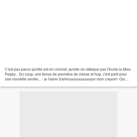
C'est pas parce qu'elle est en crochet, qu'elle ne rattaque pas l'école la Miss
Peppy... Du coup, une tenue de première de classe et hop, c'est parti pour
une nouvelle année... - je l'aime d'amouuuuuuuuuuuur mon crayon!- Oui,
elle s'est faite bien plus...