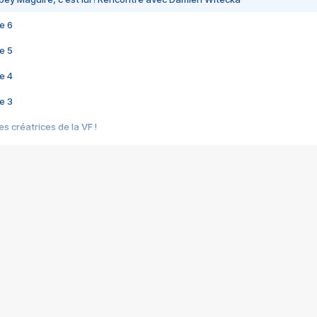
e 6
e 5
e 4
e 3
s créatrices de la VF !
e 2
e 1
e Mektoub My Love arrive enfin ! Rencontre avec Shaïn Boumedine et Sal
i : après Toni en famille
elle réalise le bouleversant Dites lui que je l'aime
ais ! Rencontre autour de Vie privée de Rebecca Zlotowski
 de Marguerite, Grave... Rencontre avec Ella Rumpf