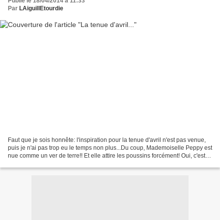
Publié le 18/04/2014 à 11:33
Par
LAiguillEtourdie
Faut que je sois honnête: l'inspiration pour la tenue d'avril n'est pas venue,
puis je n'ai pas trop eu le temps non plus...Du coup, Mademoiselle Peppy est
nue comme un ver de terre!! Et elle attire les poussins forcément! Oui, c'est
très tiré par les...