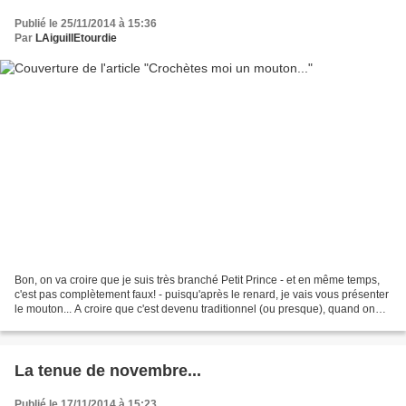
Publié le 25/11/2014 à 15:36
Par
LAiguillEtourdie
Bon, on va croire que je suis très branché Petit Prince - et en même temps,
c'est pas complètement faux! - puisqu'après le renard, je vais vous présenter
le mouton... A croire que c'est devenu traditionnel (ou presque), quand on
m'annonce un futur bébé...
La tenue de novembre...
Publié le 17/11/2014 à 15:23