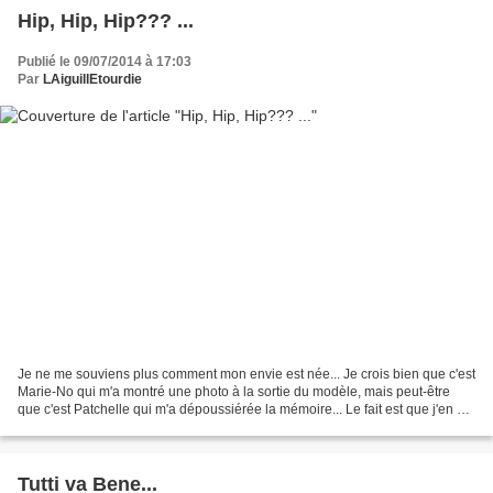
Hip, Hip, Hip??? ...
Publié le 09/07/2014 à 17:03
Par
LAiguillEtourdie
Je ne me souviens plus comment mon envie est née... Je crois bien que c'est
Marie-No qui m'a montré une photo à la sortie du modèle, mais peut-être
que c'est Patchelle qui m'a dépoussiérée la mémoire... Le fait est que j'en ai
discuté avec Laure... et...
Tutti va Bene...